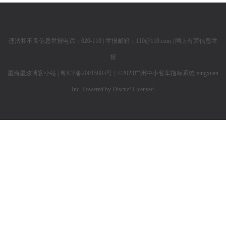
违法和不良信息举报电话：020-110 | 举报邮箱：110@110.com |
网上有害信息举
报
星海星炫博客小站
|
粤ICP备20015803号
| ©2023广州中小客车指标系统
xingxuan
Inc.
Powered by
Discuz!
Licensed