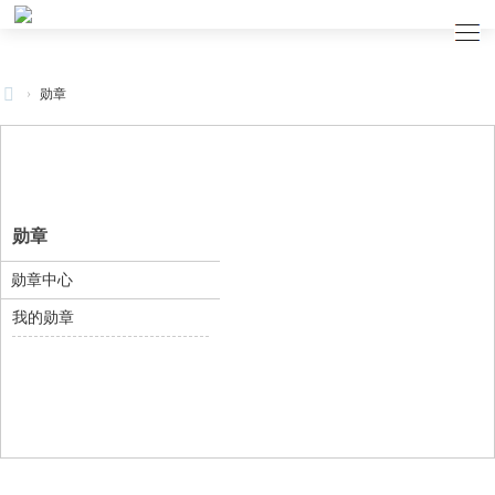
›
勋章
星
海
星
炫
勋章
博
勋章中心
客
小
我的勋章
站